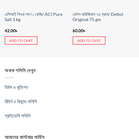
এসিআই পিওর লবণ ১ কেজি/ ACI Pure
ডেটল অরিজিনাল ৭৫ গ্রাম/ Dettol
Salt 1 kg
Original 75 gm
42.00
৳
60.00
৳
ADD TO CART
ADD TO CART
অবাক পলিসি দেখুন
টার্মস ও কন্ডিশন
রিটার্ন ও রিফান্ড পলিসি
প্রাইভেসি পলিসি
আমাদের কাস্টমার সার্ভিস