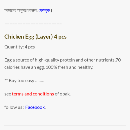
আমাদের অনুসরণ করুন:
ফেসবুক
।
======================
Chicken Egg (Layer) 4 pcs
Quantity: 4 pcs
Egg a source of high-quality protein and other nutrients,70
calories have an egg. 100% fresh and healthy.
** Buy too easy ………
see
terms and conditions
of obak.
follow us :
Facebook
.