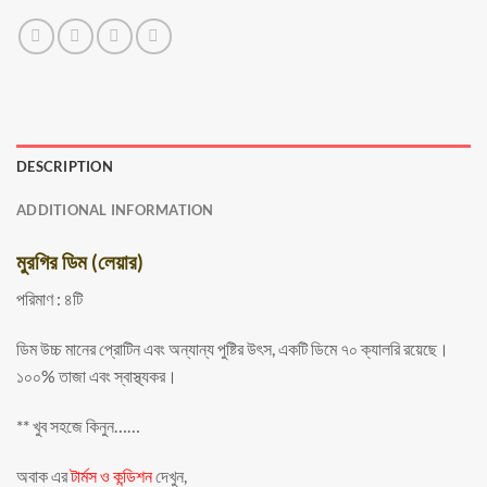
DESCRIPTION
ADDITIONAL INFORMATION
মুরগির ডিম (লেয়ার)
পরিমাণ : ৪টি
ডিম উচ্চ মানের প্রোটিন এবং অন্যান্য পুষ্টির উৎস, একটি ডিমে ৭০ ক্যালরি রয়েছে।
১০০% তাজা এবং স্বাস্থ্যকর।
** খুব সহজে কিনুন……
অবাক এর
টার্মস ও কন্ডিশন
দেখুন,